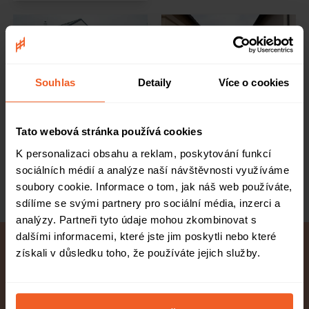
Souhlas
Detaily
Více o cookies
Samonosná brána s
Dvojkřídlová brána s
Tato webová stránka používá cookies
brankou a ploty v barve RAL
brankou a ploty v barvě RAL
7016
8017
K personalizaci obsahu a reklam, poskytování funkcí
sociálních médií a analýze naší návštěvnosti využíváme
Ivanka pri Dunaji
Dlhá nad Oravou
soubory cookie. Informace o tom, jak náš web používáte,
sdílíme se svými partnery pro sociální média, inzerci a
analýzy. Partneři tyto údaje mohou zkombinovat s
dalšími informacemi, které jste jim poskytli nebo které
Montáž po celé
10 Letá záruka
získali v důsledku toho, že používáte jejich služby.
České republice
Cenová nabídka
Konzultace zdarma
online