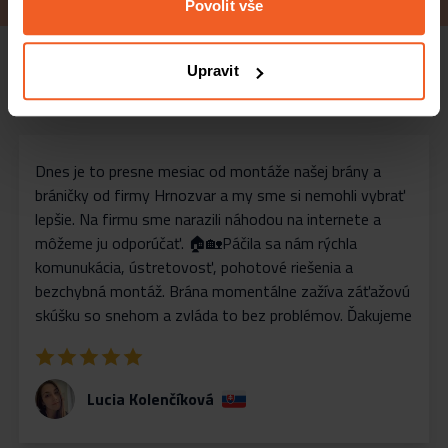
Povolit vše
Upravit
Recenze spokojených zákazníků
Dnes je to presne mesiac od montáže našej brány a
bráničky od firmy Hrnozvar a my sme si nemohli vybrať
lepšie. Na firmu sme narazili náhodou na internete a
môžeme ju odporúčať. 🏠🏡Páčila sa nám rýchla
komunukácia, ústretovosť, pohotové riešenia a
bezchybná montáž. Brána momentálne zažíva záťažovú
skúšku so snehom a zvláda to bez problémov. Ďakujeme
Lucia Kolenčíková