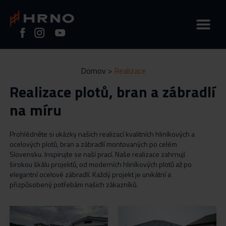
Domov
>
Realizace
Úvod
Realizace plotů, bran a zábradlí
na míru
O nás
Prohlédněte si ukázky našich realizací kvalitních hliníkových a
ocelových plotů, bran a zábradlí montovaných po celém
Slovensku. Inspirujte se naší prací. Naše realizace zahrnují
Realizace
širokou škálu projektů, od moderních hliníkových plotů až po
elegantní ocelové zábradlí. Každý projekt je unikátní a
přizpůsobený potřebám našich zákazníků.
FAQ