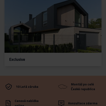
Exclusive
Montáž po celé
10 Letá záruka
České republice
Cenová nabídka
Konzultace zdarma
online