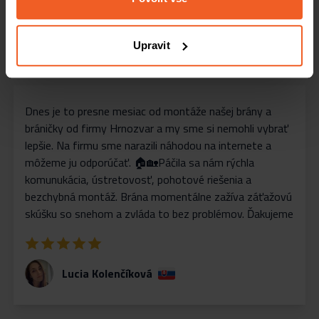
Upravit
Recenze spokojených zákazníků
Dnes je to presne mesiac od montáže našej brány a
bráničky od firmy Hrnozvar a my sme si nemohli vybrať
lepšie. Na firmu sme narazili náhodou na internete a
môžeme ju odporúčať. 🏠🏡Páčila sa nám rýchla
komunukácia, ústretovosť, pohotové riešenia a
bezchybná montáž. Brána momentálne zažíva záťažovú
skúšku so snehom a zvláda to bez problémov. Ďakujeme
Lucia Kolenčíková