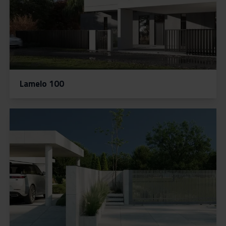
Blog
Naše služby
Lamelo 100
Kontakt
PLOTY NA MIERU
Konfigurátor
VSTUPNÉ A POSUVNÉ BRÁNY
ZABRADLIA NA MIERU