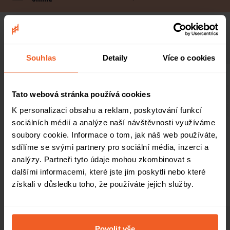
Realizované projekty
Souhlas
Detaily
Více o cookies
Tato webová stránka používá cookies
K personalizaci obsahu a reklam, poskytování funkcí
sociálních médií a analýze naší návštěvnosti využíváme
soubory cookie. Informace o tom, jak náš web používáte,
sdílíme se svými partnery pro sociální média, inzerci a
Samonosná brána s
Samonosná brána s
analýzy. Partneři tyto údaje mohou zkombinovat s
brankou a ploty v barvě
brankou v barvě RAL
dalšími informacemi, které jste jim poskytli nebo které
RAL 7016
9007
získali v důsledku toho, že používáte jejich služby.
Banská Bystrica
Kvetloslavov
Zobrazit všechny projekty
Povolit vše