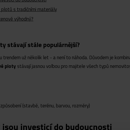
 plotů s tradičními materiály
t cenově výhodný?
ty stávají stále populárnější?
u trendem už několik let - a není to náhoda. Důvodem je kombin
vé ploty
stávají jasnou volbou pro majitele všech typů nemovitos
izpůsobení (stavbě, terénu, barvou, rozměry)
 jsou investicí do budoucnosti