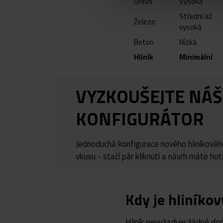
Dřevo
Vysoká
Střední až
Železo
vysoká
Beton
Nízká
Hliník
Minimální
VYZKOUŠEJTE NÁŠ
KONFIGURÁTOR
Jednoduchá konfigurace nového hliníkovéh
vkusu - stačí pár kliknutí a návrh máte ho
Kdy je hliníko
Hliník nevyžaduje žádné dod