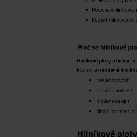
Porovnání hliníkových
Kdy je hliníkový plo
Proč se hliníkové plo
Hliníkové ploty a brány
jso
kterým se
moderní hliníko
bezúdržbovost
dlouhá životnost
moderní design
široké možnosti př
Hliníkové ploty