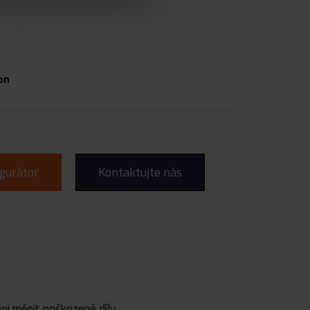
on
gurátor
Kontaktujte nás
ni měnit poškozené díly.