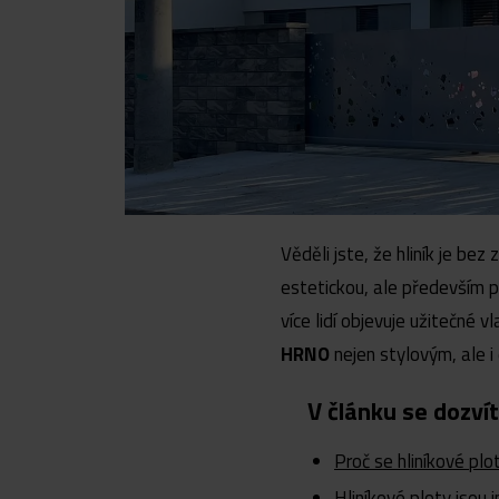
Věděli jste, že hliník je be
estetickou, ale především p
více lidí objevuje užitečné v
HRNO
nejen stylovým, ale 
V článku se dozví
Proč se hliníkové plo
Hliníkové ploty jsou 