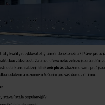
z ztráty kvality recyklovatelný téměř donekonečna? Právě proto j
raktickou záležitostí. Zatímco dřevo nebo železo jsou tradiční v
lastnosti, které nabízejí
hliníkové ploty
. Ukážeme vám, proč jsou
i dlouhodobým a rozumným řešením pro váš domov či firmu.
te
ty stávají stále populárnější?
investicí do budoucnosti