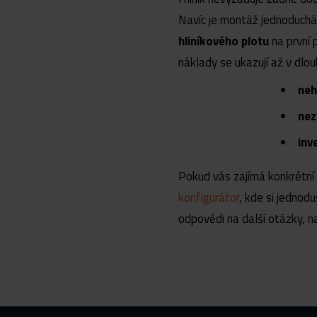
Navíc je montáž jednoduchá a
hliníkového plotu
na první 
náklady se ukazují až v dlo
neh
nez
inv
Pokud vás zajímá konkrétní
konfigurátor
, kde si jednod
odpovědi na další otázky, n