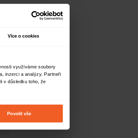
astnostmi a ve srovnání s
těry ani impregnaci a na
dou - hliníkové oplocení
Více o cookies
sí.
ly
ěvnosti využíváme soubory
ly jsou patrné na první
, inzerci a analýzy. Partneři
li v důsledku toho, že
. Železné oplocení sice
iník v přímém srovnání s
hny, kteří vyžadují
Povolit vše