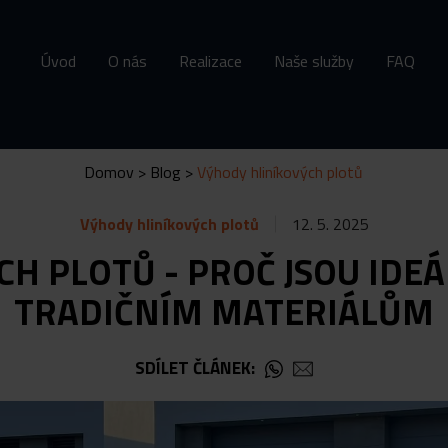
Úvod
O nás
Realizace
Naše služby
FAQ
Domov
>
Blog
>
Výhody hliníkových plotů
Výhody hliníkových plotů
12. 5. 2025
H PLOTŮ - PROČ JSOU IDE
TRADIČNÍM MATERIÁLŮM
SDÍLET ČLÁNEK: