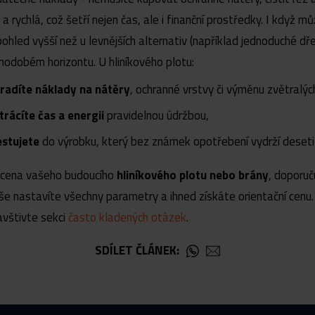
 rychlá, což šetří nejen čas, ale i finanční prostředky. I když m
pohled vyšší než u levnějších alternativ (například jednoduché dř
uhodobém horizontu. U hliníkového plotu:
radíte náklady na nátěry
, ochranné vrstvy či výměnu zvětralých
trácíte čas a energii
pravidelnou údržbou,
estujete
do výrobku, který bez známek opotřebení vydrží desetil
 cena vašeho budoucího
hliníkového plotu nebo brány
, doporuč
uše nastavíte všechny parametry a ihned získáte orientační cenu
avštivte sekci
často kladených otázek
.
SDÍLET ČLÁNEK: