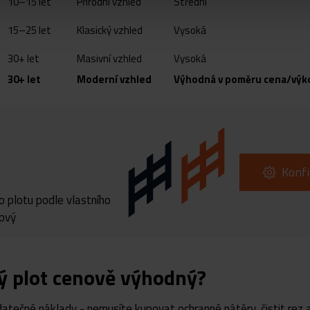
10–15 let
Přírodní vzhled
Střední
15–25 let
Klasický vzhled
Vysoká
30+ let
Masivní vzhled
Vysoká
30+ let
Moderní vzhled
Výhodná v poměru cena/výk
Konfi
o plotu podle vlastního
tový
vý plot cenově výhodný?
atečné náklady - nemusíte kupovat ochranné nátěry, čistit rez a