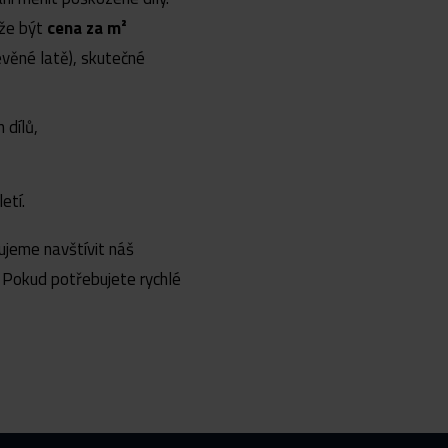
ůže být
cena za m²
evěné latě), skutečné
 dílů,
etí.
ujeme navštívit náš
. Pokud potřebujete rychlé